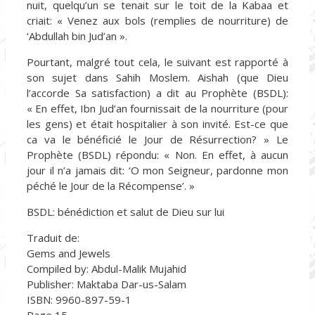
nuit, quelqu’un se tenait sur le toit de la Kabaa et
criait: « Venez aux bols (remplies de nourriture) de
‘Abdullah bin Jud’an ».
Pourtant, malgré tout cela, le suivant est rapporté à
son sujet dans Sahih Moslem. Aishah (que Dieu
l’accorde Sa satisfaction) a dit au Prophète (BSDL):
« En effet, Ibn Jud’an fournissait de la nourriture (pour
les gens) et était hospitalier à son invité. Est-ce que
ca va le bénéficié le Jour de Résurrection? » Le
Prophète (BSDL) répondu: « Non. En effet, à aucun
jour il n’a jamais dit: ‘O mon Seigneur, pardonne mon
péché le Jour de la Récompense’. »
BSDL: bénédiction et salut de Dieu sur lui
Traduit de:
Gems and Jewels
Compiled by: Abdul-Malik Mujahid
Publisher: Maktaba Dar-us-Salam
ISBN: 9960-897-59-1
Page 15