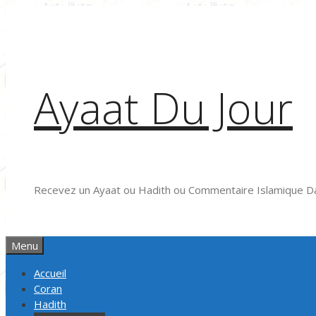
Aller
au
contenu
Ayaat Du Jour
Recevez un Ayaat ou Hadith ou Commentaire Islamique Da
Menu
Accueil
Coran
Hadith