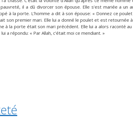
t l’a chassé. C’était la volonté d’Allah qu’après ce même homme
pauvreté, il a dû divorcer son épouse. Elle s’est mariée a un 
frappé à la porte. L’homme a dit à son épouse: « Donnez ce poule
ait son premier mari. Elle lui a donné le poulet et est retournée 
e à la porte était son mari précédent. Elle lui a alors raconté au
ui a répondu: « Par Allah, c’était moi ce mendiant. »
eté