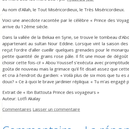
Au nom d’Allah, le Tout Miséricordieux, le Très Miséricordieux.
Voici une anecdote racontée par le célèbre « Prince des Voya
arrive du 12éme siècle.
Dans la vallée de la Bekaa en Syrie, se trouve le tombeau d’Ab
appartenant au sultan Nour Eddine. Lorsque vint la saison des 
reçut l’ordre d’aller cueillir quelques grenades pour le monarqu
petite quantité de grains rose pâle. Il fit une moue de dégoût 
choisir cette fois-ci! » Abou Youssef s’exécuta avec promptitude
goûta de nouveau mais la grimace qu’il fit disait assez que cet
et cria à l’endroit du gardien: « Voilà plus de six mois que tu es
doux? » Ce à quoi le brave jardinier répliqua: « Tu m’as engagé p
Extrait de « Ibn Battouta Prince des voyageurs »
Auteur: Lotfi Akalay
Catégories
Commentaires
Laisser un commentaire