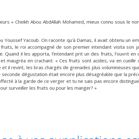
geurs » Cheikh Abou AbdAllah Mohamed, mieux connu sous le nom
ou Youssef Yacoub. On raconte qu’à Damas, il avait obtenu un em
fruits, le roi accompagné de son premier intendant visita son j
e. Quand il les apporta, l’intendant prit un des fruits, l’ouvrit 
et maugréa en crachant: « Ces fruits sont acides, va en cueillir
 et il revint, les bras chargés de grenades plus volumineuses que
te seconde dégustation était encore plus désagréable que la préc
 affecté à la garde de ce verger et tu ne sais pas encore distingue
our surveiller les fruits ou pour les manger? »