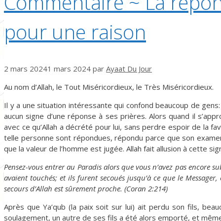
Commentaire ~ La répons
pour une raison
2 mars 2024
1 mars 2024
par
Ayaat Du Jour
Au nom d’Allah, le Tout Miséricordieux, le Très Miséricordieux.
Il y a une situation intéressante qui confond beaucoup de gens: 
aucun signe d’une réponse à ses prières. Alors quand il s’appro
avec ce qu’Allah a décrété pour lui, sans perdre espoir de la fav
telle personne sont répondues, répondu parce que son examen est 
que la valeur de l’homme est jugée. Allah fait allusion à cette sig
Pensez-vous entrer au Paradis alors que vous n’avez pas encore sub
avaient touchés; et ils furent secoués jusqu’à ce que le Messager, 
secours d’Allah est sûrement proche. (Coran 2:214)
Après que Ya’qub (la paix soit sur lui) ait perdu son fils, be
soulagement, un autre de ses fils a été alors emporté, et même la