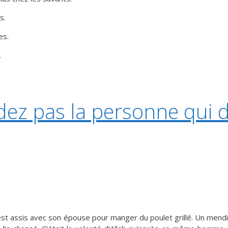
s.
es.
.
ez pas la personne qui
st assis avec son épouse pour manger du poulet grillé. Un mendia