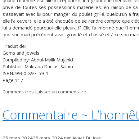
quand l’homme est allé lui répondre, il a grondé le mendiant e
privé de toutes ses possessions matérielles; en raison de sa 
s’asseyait avec lui pour manger du poulet grillé, quelqu’un a 
elle l’a ouvert, elle a été choquée de se rendre compte que c’ét
lui a demandé pourquoi elle pleurait? Elle l’a informé que l’homm
que son mari précédent avait grondé et chassé et à ce son mari l
Traduit de:
Gems and Jewels
Compiled by: Abdul-Malik Mujahid
Publisher: Maktaba Dar-us-Salam
ISBN: 9960-897-59-1
Page 117
Catégories
Commentaires
Laisser un commentaire
Commentaire ~ L’honnêt
25 mars 2024
25 mars 2024
par
Ayaat Du Jour