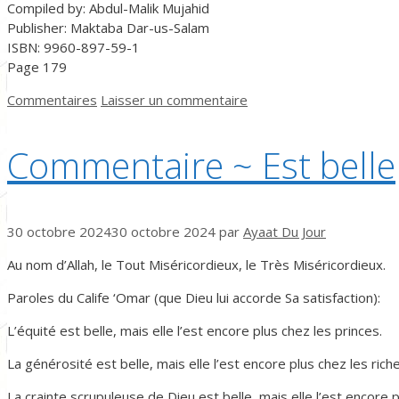
Compiled by: Abdul-Malik Mujahid
Publisher: Maktaba Dar-us-Salam
ISBN: 9960-897-59-1
Page 179
Catégories
Commentaires
Laisser un commentaire
Commentaire ~ Est belle
30 octobre 2024
30 octobre 2024
par
Ayaat Du Jour
Au nom d’Allah, le Tout Miséricordieux, le Très Miséricordieux.
Paroles du Calife ‘Omar (que Dieu lui accorde Sa satisfaction):
L’équité est belle, mais elle l’est encore plus chez les princes.
La générosité est belle, mais elle l’est encore plus chez les riche
La crainte scrupuleuse de Dieu est belle, mais elle l’est encore 