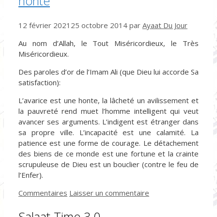
honte
12 février 2021
25 octobre 2014
par
Ayaat Du Jour
Au nom d’Allah, le Tout Miséricordieux, le Très
Miséricordieux.
Des paroles d’or de l’Imam Ali (que Dieu lui accorde Sa
satisfaction):
L’avarice est une honte, la lâcheté un avilissement et
la pauvreté rend muet l’homme intelligent qui veut
avancer ses arguments. L’indigent est étranger dans
sa propre ville. L’incapacité est une calamité. La
patience est une forme de courage. Le détachement
des biens de ce monde est une fortune et la crainte
scrupuleuse de Dieu est un bouclier (contre le feu de
l’Enfer).
Catégories
Commentaires
Laisser un commentaire
Salaat Time 3.0