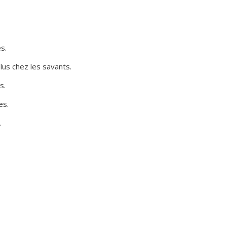
s.
plus chez les savants.
s.
es.
.