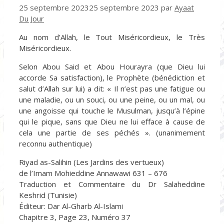
25 septembre 2023
25 septembre 2023
par
Ayaat
Du Jour
Au nom d’Allah, le Tout Miséricordieux, le Très
Miséricordieux.
Selon Abou Said et Abou Hourayra (que Dieu lui
accorde Sa satisfaction), le Prophète (bénédiction et
salut d’Allah sur lui) a dit: « Il n’est pas une fatigue ou
une maladie, ou un souci, ou une peine, ou un mal, ou
une angoisse qui touche le Musulman, jusqu’à l’épine
qui le pique, sans que Dieu ne lui efface à cause de
cela une partie de ses péchés ». (unanimement
reconnu authentique)
Riyad as-Salihin (Les Jardins des vertueux)
de l’Imam Mohieddine Annawawi 631 – 676
Traduction et Commentaire du Dr Salaheddine
Keshrid (Tunisie)
Éditeur: Dar Al-Gharb Al-Islami
Chapitre 3, Page 23, Numéro 37