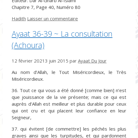
Éditeur: Dar Al-Gharb Al-Islami
Chapitre 7, Page 40, Numéro 80
Catégories
Hadith
Laisser un commentaire
Ayaat 36-39 ~ La consultation
(Achoura)
12 février 2021
3 juin 2015
par
Ayaat Du Jour
Au nom d’Allah, le Tout Miséricordieux, le Très
Miséricordieux.
36. Tout ce qui vous a été donné [comme bien] n’est
que jouissance de la vie présente; mais ce qui est
auprès d’Allah est meilleur et plus durable pour ceux
qui ont cru et qui placent leur confiance en leur
Seigneur,
37. qui évitent [de commettre] les péchés les plus
graves ainsi que les turpitudes, et qui pardonnent