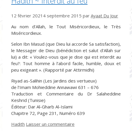
Hadith ~ Interdit au feu
12 février 2021
4 septembre 2015
par
Ayaat Du Jour
Au nom d’Allah, le Tout Miséricordieux, le Très
Miséricordieux.
Selon Ibn Masud (que Dieu lui accorde Sa satisfaction),
le Messager de Dieu (bénédiction et salut d’Allah sur
lui) a dit: « Voulez-vous que je dise qui est interdit au
feu?: Tout homme à l’abord facile, humble, doux et
peu exigeant ». (Rapporté par Attirmidhi)
Riyad as-Salihin (Les Jardins des vertueux)
de l’Imam Mohieddine Annawawi 631 – 676
Traduction et Commentaire du Dr Salaheddine
Keshrid (Tunisie)
Éditeur: Dar Al-Gharb Al-Islami
Chapitre 72, Page 231, Numéro 639
Catégories
Hadith
Laisser un commentaire