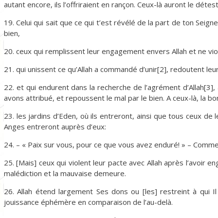
autant encore, ils l’offriraient en rançon. Ceux-là auront le dét
19. Celui qui sait que ce qui t’est révélé de la part de ton Seign
bien,
20. ceux qui remplissent leur engagement envers Allah et ne vio
21. qui unissent ce qu’Allah a commandé d’unir[2], redoutent le
22. et qui endurent dans la recherche de l’agrément d’Allah[3],
avons attribué, et repoussent le mal par le bien. A ceux-là, la b
23. les jardins d’Eden, où ils entreront, ainsi que tous ceux d
Anges entreront auprès d’eux:
24. – « Paix sur vous, pour ce que vous avez enduré! » – Comme
25. [Mais] ceux qui violent leur pacte avec Allah après l’avoir
malédiction et la mauvaise demeure.
26. Allah étend largement Ses dons ou [les] restreint à qui Il
jouissance éphémère en comparaison de l’au-delà.