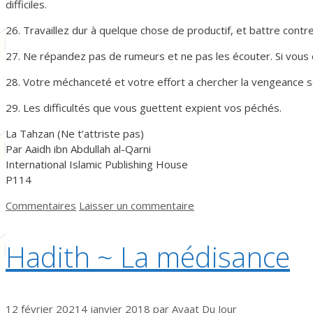
difficiles.
26. Travaillez dur à quelque chose de productif, et battre contre 
27. Ne répandez pas de rumeurs et ne pas les écouter. Si vous e
28. Votre méchanceté et votre effort a chercher la vengeance s
29. Les difficultés que vous guettent expient vos péchés.
La Tahzan (Ne t’attriste pas)
Par Aaidh ibn Abdullah al-Qarni
International Islamic Publishing House
P114
Catégories
Commentaires
Laisser un commentaire
Hadith ~ La médisance
12 février 2021
4 janvier 2018
par
Ayaat Du Jour