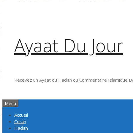
Aller
au
contenu
Ayaat Du Jour
Recevez un Ayaat ou Hadith ou Commentaire Islamique Da
Menu
Accueil
Coran
Hadith