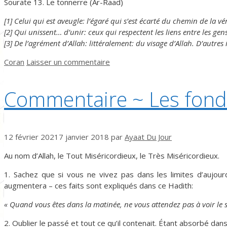
Sourate 13. Le tonnerre (Ar-Raad)
[1] Celui qui est aveugle: l’égaré qui s’est écarté du chemin de la vér
[2] Qui unissent… d’unir: ceux qui respectent les liens entre les ge
[3] De l’agrément d’Allah: littéralement: du visage d’Allah. D’autres
Catégories
Coran
Laisser un commentaire
Commentaire ~ Les fon
12 février 2021
7 janvier 2018
par
Ayaat Du Jour
Au nom d’Allah, le Tout Miséricordieux, le Très Miséricordieux.
1. Sachez que si vous ne vivez pas dans les limites d’aujour
augmentera – ces faits sont expliqués dans ce Hadith:
« Quand vous êtes dans la matinée, ne vous attendez pas à voir le so
2. Oublier le passé et tout ce qu’il contenait. Étant absorbé dan