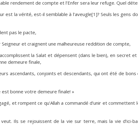
estable rendement de compte et l’Enfer sera leur refuge. Quel déte
eur est la vérité, est-il semblable à l’aveugle[1]? Seuls les gens d
lent pas le pacte,
ur Seigneur et craignent une malheureuse reddition de compte,
 accomplissent la Salat et dépensent (dans le bien), en secret et
onne demeure finale,
e leurs ascendants, conjoints et descendants, qui ont été de bons
 est bonne votre demeure finale! »
 engagé, et rompent ce qu’Allah a commandé d’unir et commettent l
 veut. Ils se rejouissent de la vie sur terre, mais la vie d’ic