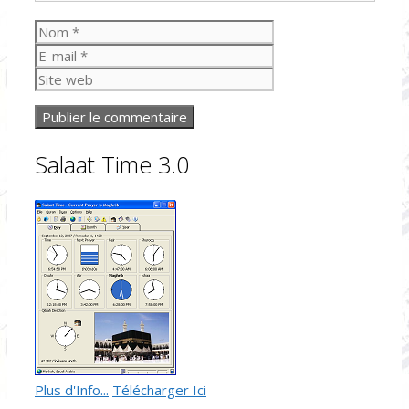
Nom
E-
mail
Site
web
Salaat Time 3.0
Plus d'Info...
Télécharger Ici