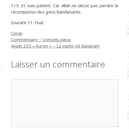
115. Et sois patient. Car Allah ne laisse pas perdre la
récompense des gens bienfaisants.
Sourate 11. Hud
Catégories
Coran
Commentaire ~ Conseils pieux
Ayaat 255 « Kursiy » ~ La vache (Al-Baqarah)
Laisser un commentaire
Commentaire