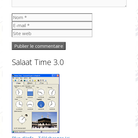
Nom
E-
mail
Site
web
Salaat Time 3.0