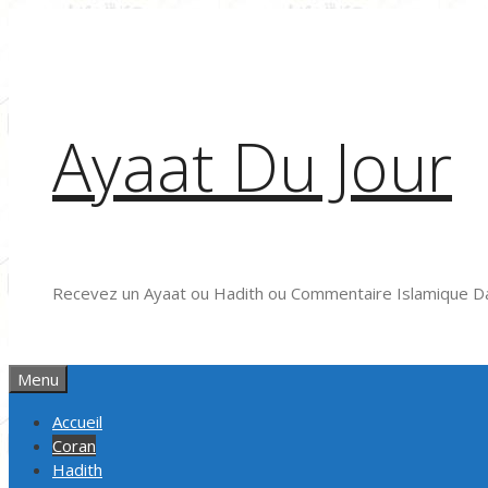
Aller
au
contenu
Ayaat Du Jour
Recevez un Ayaat ou Hadith ou Commentaire Islamique Da
Menu
Accueil
Coran
Hadith