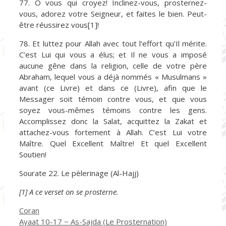
77. Ô vous qui croyez! Inclinez-vous, prosternez-
vous, adorez votre Seigneur, et faites le bien. Peut-
être réussirez vous[1]!
78. Et luttez pour Allah avec tout l’effort qu’Il mérite.
C’est Lui qui vous a élus; et Il ne vous a imposé
aucune gêne dans la religion, celle de votre père
Abraham, lequel vous a déjà nommés « Musulmans »
avant (ce Livre) et dans ce (Livre), afin que le
Messager soit témoin contre vous, et que vous
soyez vous-mêmes témoins contre les gens.
Accomplissez donc la Salat, acquittez la Zakat et
attachez-vous fortement à Allah. C’est Lui votre
Maître. Quel Excellent Maître! Et quel Excellent
Soutien!
Sourate 22. Le pèlerinage (Al-Hajj)
[1] A ce verset on se prosterne.
Catégories
Coran
Ayaat 10-17 ~ As-Sajda (Le Prosternation)