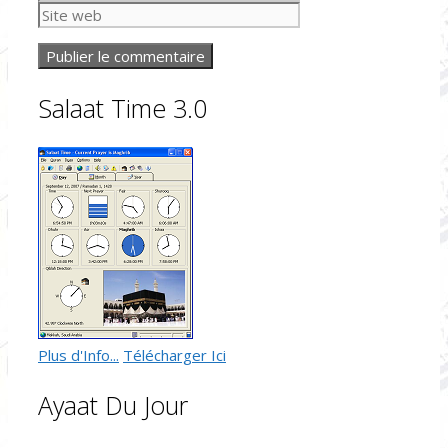
web
Salaat Time 3.0
Plus d'Info...
Télécharger Ici
Ayaat Du Jour