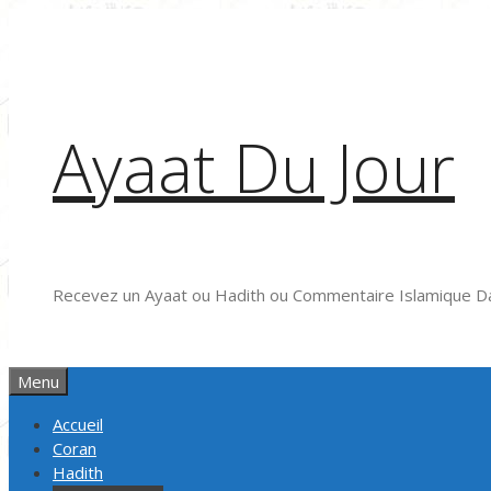
Aller
au
contenu
Ayaat Du Jour
Recevez un Ayaat ou Hadith ou Commentaire Islamique Da
Menu
Accueil
Coran
Hadith