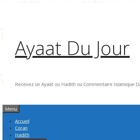
Aller
au
contenu
Ayaat Du Jour
Recevez un Ayaat ou Hadith ou Commentaire Islamique Da
Menu
Accueil
Coran
Hadith