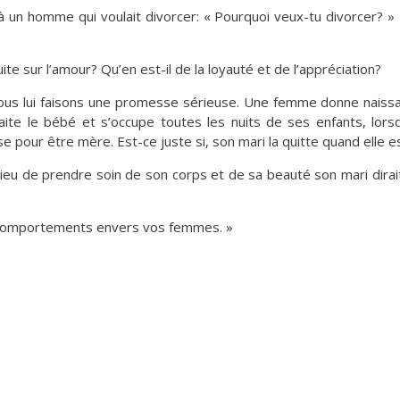
 un homme qui voulait divorcer: « Pourquoi veux-tu divorcer? » 
te sur l’amour? Qu’en est-il de la loyauté et de l’appréciation?
ous lui faisons une promesse sérieuse. Une femme donne naissa
laite le bébé et s’occupe toutes les nuits de ses enfants, lor
se pour être mère. Est-ce juste si, son mari la quitte quand elle 
au lieu de prendre soin de son corps et de sa beauté son mari dira
os comportements envers vos femmes. »