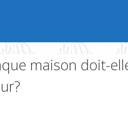
ue maison doit-elle
our?