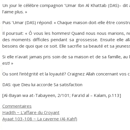
Un jour le célèbre compagnon ‘Umar Ibn Al Khattab (DAS)– dit à
l’aime plus. »
Puis ‘Umar (DAS) répond: « Chaque maison doit-elle être construi
Il poursuit: « Ô vous les hommes! Quand nous nous marions, n
des moments difficiles pendant sa grossesse. Ensuite elle al
besoins de quoi que ce soit. Elle sacrifie sa beauté et sa jeunes
Si elle n’avait jamais pris soin de sa maison et de sa famille, 
est! »
Ou sont l’intégrité et la loyauté? Craignez Allah concernant v
DAS: que Dieu lui accorde Sa satisfaction
[Al-Bayan wa at-Tabayeen, 2/101; Fara’id al – Kalam, p.113]
Catégories
Commentaires
Hadith ~ L’affaire du Croyant
Ayaat 103-108 ~ La caverne (Al-Kahf)