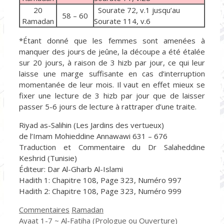
20
Sourate 72, v.1 jusqu’au
58 – 60
Ramadan
Sourate 114, v.6
*Étant donné que les femmes sont amenées à
manquer des jours de jeûne, la découpe a été étalée
sur 20 jours, à raison de 3 hizb par jour, ce qui leur
laisse une marge suffisante en cas d’interruption
momentanée de leur mois. Il vaut en effet mieux se
fixer une lecture de 3 hizb par jour que de laisser
passer 5-6 jours de lecture à rattraper d’une traite.
Riyad as-Salihin (Les Jardins des vertueux)
de l’Imam Mohieddine Annawawi 631 – 676
Traduction et Commentaire du Dr Salaheddine
Keshrid (Tunisie)
Éditeur: Dar Al-Gharb Al-Islami
Hadith 1: Chapitre 108, Page 323, Numéro 997
Hadith 2: Chapitre 108, Page 323, Numéro 999
Catégories
Étiquettes
Commentaires
Ramadan
Ayaat 1-7 ~ Al-Fatiha (Prologue ou Ouverture)