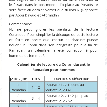
le faisais dans le bas-monde. Ta place au Paradis te
sera fixée au dernier verset que tu liras ». (Rapporté
par Abou Dawud et Attirmidhi)
Commentaire:
Nul ne peut ignorer les bienfaits de la lecture
Coranique. Pour simplifier la découpe de cette lecture
et faire en sorte que chacun et chacune puisse
boucler le Coran dans son intégralité pour la fin de
Ramadân, un calendrier a été confectionné pour
hommes et femmes*.
Calendrier de lecture du Coran durant le
Ramadan pour hommes
Jour – Juz
Hizb
Lecture à effectuer
1
Sourate 1, v.1 jusqu’au
1 – 2
Ramadan
Sourate 2, v.141
2
Sourate 2, v.142 jusqu’au
3 – 4
Ramadan
Sourate 2, v.252
3
Sourate 2, v.253 jusqu’au