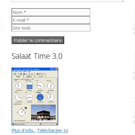
Nom
E-
mail
Site
web
Salaat Time 3.0
Plus d'Info...
Télécharger Ici