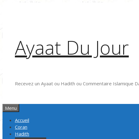
Aller
au
contenu
Ayaat Du Jour
Recevez un Ayaat ou Hadith ou Commentaire Islamique Da
Menu
Accueil
Coran
Hadith