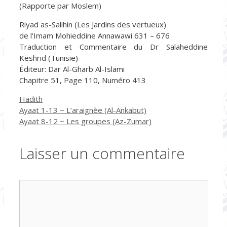
(Rapporte par Moslem)
Riyad as-Salihin (Les Jardins des vertueux)
de l’Imam Mohieddine Annawawi 631 – 676
Traduction et Commentaire du Dr Salaheddine
Keshrid (Tunisie)
Éditeur: Dar Al-Gharb Al-Islami
Chapitre 51, Page 110, Numéro 413
Catégories
Hadith
Ayaat 1-13 ~ L’araignèe (Al-Ankabut)
Ayaat 8-12 ~ Les groupes (Az-Zumar)
Laisser un commentaire
Commentaire