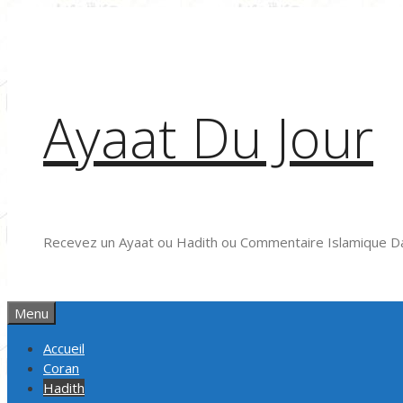
Aller
au
contenu
Ayaat Du Jour
Recevez un Ayaat ou Hadith ou Commentaire Islamique Da
Menu
Accueil
Coran
Hadith