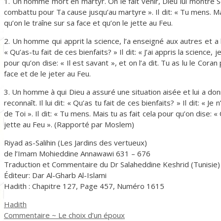
1. Un homme mort en martyr. On le fait venir, Dieu lui montre Ses bi
combattu pour Ta cause jusqu’au martyre ». Il dit: « Tu mens. Ma
qu’on le traîne sur sa face et qu’on le jette au Feu.
2. Un homme qui apprit la science, l’a enseigné aux autres et a lu 
« Qu’as-tu fait de ces bienfaits? » Il dit: « J’ai appris la science,
pour qu’on dise: « Il est savant », et on l’a dit. Tu as lu le Coran
face et de le jeter au Feu.
3. Un homme à qui Dieu a assuré une situation aisée et lui a donn
reconnaît. Il lui dit: « Qu’as tu fait de ces bienfaits? » Il dit
de Toi ». Il dit: « Tu mens. Mais tu as fait cela pour qu’on dise: 
jette au Feu ». (Rapporté par Moslem)
Riyad as-Salihin (Les Jardins des vertueux)
de l’Imam Mohieddine Annawawi 631 – 676
Traduction et Commentaire du Dr Salaheddine Keshrid (Tunisie)
Éditeur: Dar Al-Gharb Al-Islami
Hadith : Chapitre 127, Page 457, Numéro 1615
Catégories
Hadith
Commentaire ~ Le choix d’un époux