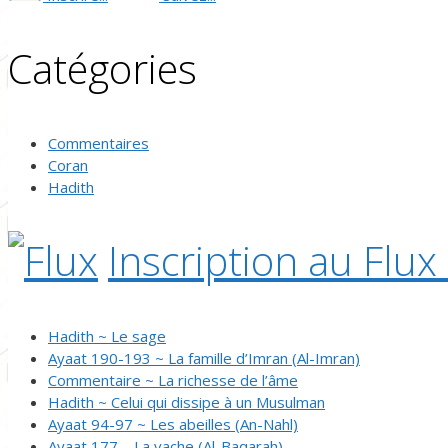
Catégories
Commentaires
Coran
Hadith
Inscription au Flux
Hadith ~ Le sage
Ayaat 190-193 ~ La famille d’Imran (Al-Imran)
Commentaire ~ La richesse de l’âme
Hadith ~ Celui qui dissipe à un Musulman
Ayaat 94-97 ~ Les abeilles (An-Nahl)
Ayaat 177 – La vache (Al-Baqarah)