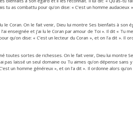
enfaits à son égard et il les reconnaît. Il lui dit: « Qu’as-tu fait d
is tu as combattu pour qu’on dise: « C’est un homme audacieux », e
le Coran. On le fait venir, Dieu lui montre Ses bienfaits à son égard
 je l’ai enseignée et j’ai lu le Coran par amour de Toi ». Il dit « Tu 
 pour qu’on dise: « C’est un lecteur du Coran », et on l’a dit ». Il o
é toutes sortes de richesses. On le fait venir, Dieu lui montre Ses
: « Je n’ai pas laissé un seul domaine ou Tu aimes qu’on dépense sa
« C’est un homme généreux », et on l’a dit ». Il ordonne alors qu’on 