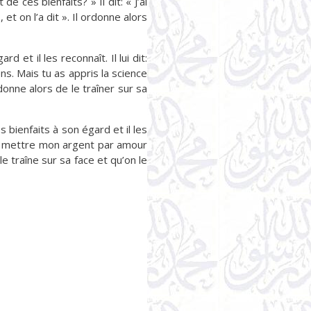
e ces bienfaits? » Il dit: « J’ai
t on l’a dit ». Il ordonne alors
 et il les reconnaît. Il lui dit:
mens. Mais tu as appris la science
rdonne alors de le traîner sur sa
 bienfaits à son égard et il les
ns y mettre mon argent par amour
le traîne sur sa face et qu’on le